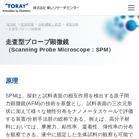
HOME
技術情報
分析機能と原理
表面分析
走査型プローブ顕微鏡
走査型プローブ顕微鏡
（Scanning Probe Microscope：SPM）
原理
SPMは、探針と試料表面の相互作用を検出する原子間
力顕微鏡(AFM)の技術を基盤とし、試料表面の三次元形
状に加えて様々な物性分布をナノメータスケールで評価
する装置/分析手法群の総称である。例えば、高分子材
料においては、摩擦力、粘性率、凝着性、弾性率の分布
を観察できる。液中に固定した生体試料の観察も可能で