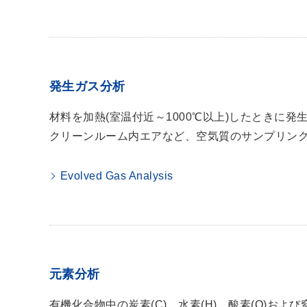
発生ガス分析
材料を加熱(室温付近～1000℃以上)したときに
クリーンルーム内エアなど、空気質のサンプリン
Evolved Gas Analysis
元素分析
有機化合物中の炭素(C)、水素(H)、酸素(O)およ