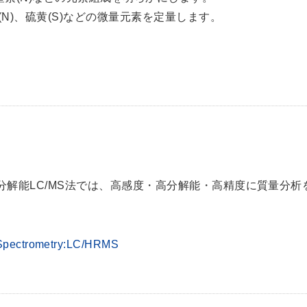
素(N)、硫黄(S)などの微量元素を定量します。
高分解能LC/MS法では、高感度・高分解能・高精度に質量分
 Spectrometry:LC/HRMS