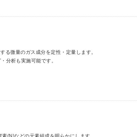
発生する微量のガス成分を定性・定量します。
グ・分析も実施可能です。
び窒素(N)などの元素組成を明らかにします。