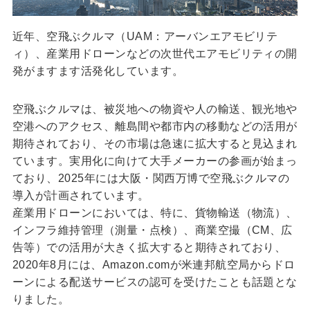
近年、空飛ぶクルマ（UAM：アーバンエアモビリテ
ィ）、産業用ドローンなどの次世代エアモビリティの開
発がますます活発化しています。
空飛ぶクルマは、被災地への物資や人の輸送、観光地や
空港へのアクセス、離島間や都市内の移動などの活用が
期待されており、その市場は急速に拡大すると見込まれ
ています。実用化に向けて大手メーカーの参画が始まっ
ており、2025年には大阪・関西万博で空飛ぶクルマの
導入が計画されています。
産業用ドローンにおいては、特に、貨物輸送（物流）、
インフラ維持管理（測量・点検）、商業空撮（CM、広
告等）での活用が大きく拡大すると期待されており、
2020年8月には、Amazon.comが米連邦航空局からドロ
ーンによる配送サービスの認可を受けたことも話題とな
りました。