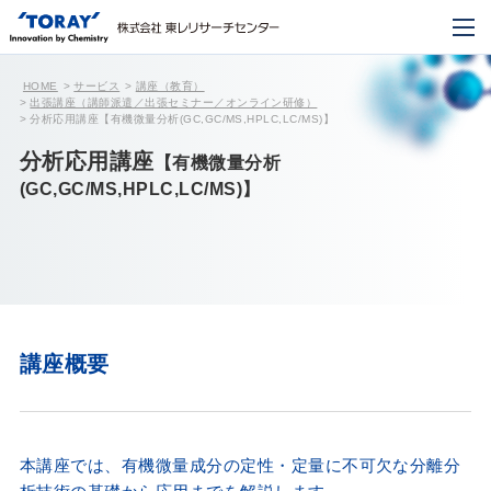
HOME
サービス
講座（教育）
出張講座（講師派遣／出張セミナー／オンライン研修）
分析応用講座【有機微量分析(GC,GC/MS,HPLC,LC/MS)】
分析応用講座
【有機微量分析
(GC,GC/MS,HPLC,LC/MS)】
講座概要
本講座では、有機微量成分の定性・定量に不可欠な分離分