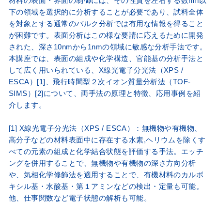
材料の表面・界面の制御には、その性質を左右する数nm以
下の領域を選択的に分析することが必要であり、試料全体
を対象とする通常のバルク分析では有用な情報を得ること
が困難です。表面分析はこの様な要請に応えるために開発
された、深さ10nmから1nmの領域に敏感な分析手法です。
本講座では、表面の組成や化学構造、官能基の分析手法と
して広く用いられている、X線光電子分光法（XPS /
ESCA）[1]、飛行時間型２次イオン質量分析法（TOF-
SIMS）[2]について、両手法の原理と特徴、応用事例を紹
介します。
[1] X線光電子分光法（XPS / ESCA）：無機物や有機物、
高分子などの材料表面中に存在する水素,ヘリウムを除くす
べての元素の組成と化学結合状態を評価する手法。エッチ
ングを併用することで、無機物や有機物の深さ方向分析
や、気相化学修飾法を適用することで、有機材料のカルボ
キシル基・水酸基・第１アミンなどの検出・定量も可能。
他、仕事関数など電子状態の解析も可能。