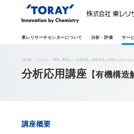
東レリサーチセンターについて
分析・評価
サー
HOME
サービス
講座（教育）
出張講座（講師派遣／出張セミナー／オ
分析応用講座
【有機構造
講座概要