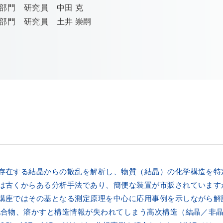
部門 研究員 中田 克
部門 研究員 土井 崇嗣
存在する結晶からの散乱を解析し、物質（結晶）の化学構造を特
は古くからある分析手法であり、簡便な装置が市販されています
講座ではその基となる測定原理を中心に応用事例を示しながら解
化合物、溶かすと構造情報が失われてしまう高次構造（結晶／非