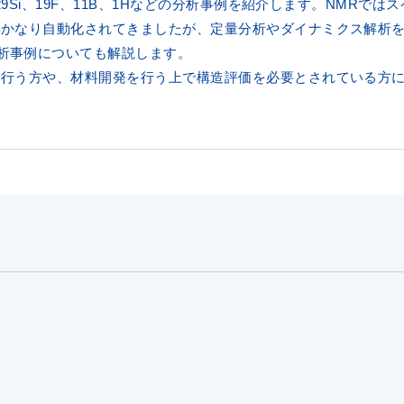
29Si、19F、11B、1Hなどの分析事例を紹介します。NMR
年かなり自動化されてきましたが、定量分析やダイナミクス解析
析事例についても解説します。
を行う方や、材料開発を行う上で構造評価を必要とされている方