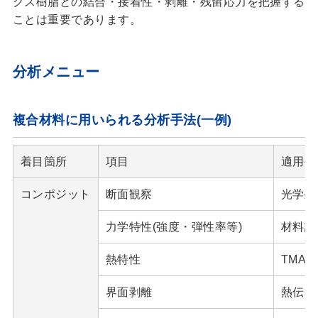
クス樹脂との結合・接着性・剥離・残留応力を把握する
ことは重要であります。
分析メニュー
複合材料に用いられる分析手法(一例)
着目箇所
項目
適用手
コンポジット
断面観察
光学顕
力学特性(強度・弾性率等)
材料試
熱特性
TMA
界面剥離
熱伝導