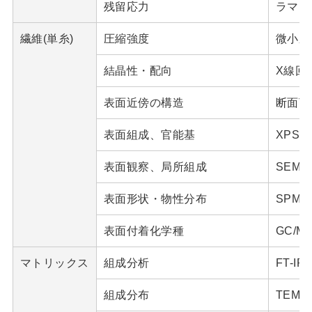
残留応力
ラマン分
繊維(単糸)
圧縮強度
微小圧
結晶性・配向
X線回
表面近傍の構造
断面TE
表面組成、官能基
XPS
表面観察、局所組成
SEM、
表面形状・物性分布
SPM
表面付着化学種
GC/M
マトリックス
組成分析
FT-I
組成分布
TEM