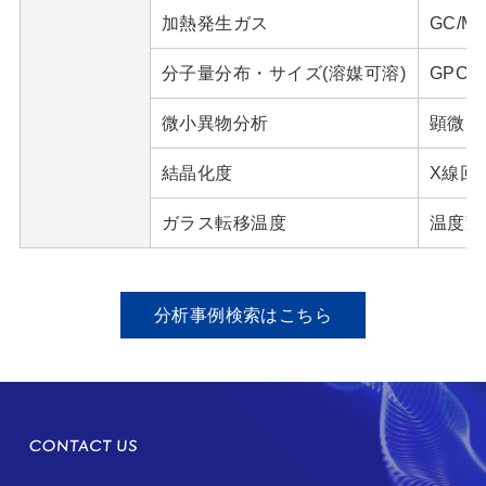
加熱発生ガス
GC/M
分子量分布・サイズ(溶媒可溶)
GPC、
微小異物分析
顕微FT
結晶化度
X線回
ガラス転移温度
温度変
分析事例検索はこちら