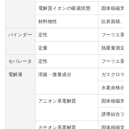
電解質イオンの吸蔵状態
固体核磁気共
材料物性
比表面積、
バインダー
定性
フーリエ変換赤
定量
熱重量測定(T
セパレータ
定性
フーリエ変換赤
電解液
溶媒・微量成分
ガスクロマトグ
水素炎検出器ガ
アニオン系電解質
固体核磁気共
誘導結合プラズ
カチオン系電解質
固体核磁気共