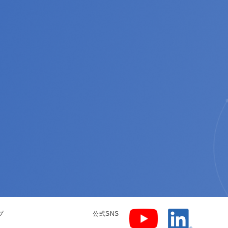
プ
公式SNS