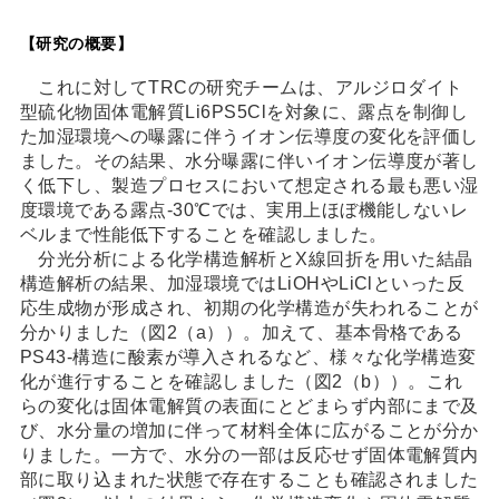
【研究の概要】
これに対してTRCの研究チームは、アルジロダイト
型硫化物固体電解質Li6PS5Clを対象に、露点を制御し
た加湿環境への曝露に伴うイオン伝導度の変化を評価し
ました。その結果、水分曝露に伴いイオン伝導度が著し
く低下し、製造プロセスにおいて想定される最も悪い湿
度環境である露点-30℃では、実用上ほぼ機能しないレ
ベルまで性能低下することを確認しました。
分光分析による化学構造解析とX線回折を用いた結晶
構造解析の結果、加湿環境ではLiOHやLiClといった反
応生成物が形成され、初期の化学構造が失われることが
分かりました（図2（a））。加えて、基本骨格である
PS43-構造に酸素が導入されるなど、様々な化学構造変
化が進行することを確認しました（図2（b））。これ
らの変化は固体電解質の表面にとどまらず内部にまで及
び、水分量の増加に伴って材料全体に広がることが分か
りました。一方で、水分の一部は反応せず固体電解質内
部に取り込まれた状態で存在することも確認されました