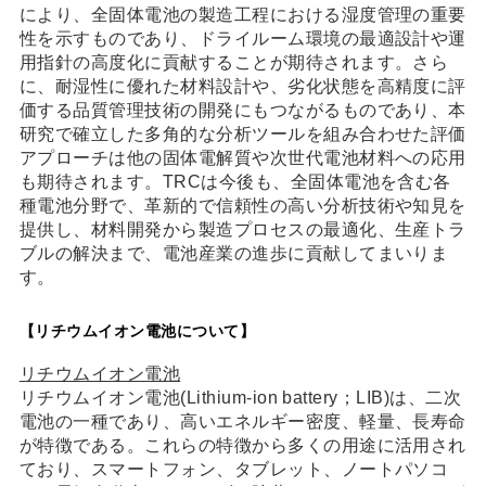
により、全固体電池の製造工程における湿度管理の重要
性を示すものであり、ドライルーム環境の最適設計や運
用指針の高度化に貢献することが期待されます。さら
に、耐湿性に優れた材料設計や、劣化状態を高精度に評
価する品質管理技術の開発にもつながるものであり、本
研究で確立した多角的な分析ツールを組み合わせた評価
アプローチは他の固体電解質や次世代電池材料への応用
も期待されます。TRCは今後も、全固体電池を含む各
種電池分野で、革新的で信頼性の高い分析技術や知見を
提供し、材料開発から製造プロセスの最適化、生産トラ
ブルの解決まで、電池産業の進歩に貢献してまいりま
す。
【リチウムイオン電池について】
リチウムイオン電池
リチウムイオン電池(Lithium-ion battery；LIB)は、二次
電池の一種であり、高いエネルギー密度、軽量、長寿命
が特徴である。これらの特徴から多くの用途に活用され
ており、スマートフォン、タブレット、ノートパソコ