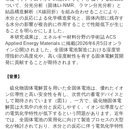
ついて、分光分析（固体Li-NMR、ラマン分光分析）と
結晶構造解析（X線回折）を組み合わせることにより、
水分との反応による化学構造変化と、固体内部に残存す
る水分の影響が複合的に作用することで性能低下が生じ
ることを明らかにしました。
本研究成果は、エネルギー材料分野の学術誌 ACS
Applied Energy Materials に掲載(2026年6月5日オンラ
イン公開)されました。全固体電池製造における湿度管
理指針の高度化や、高い湿度耐性を有する固体電解質開
発に貢献することが期待されます。
【背景】
硫化物固体電解質を用いた全固体電池は、優れたイオ
ン伝導性と高い安全性を有し、次世代の蓄電デバイスと
して期待されています（図1）。一方で、硫化物固体電
解質は大気中の水分と反応しやすく、イオン伝導度など
の電気化学特性が低下するという問題があります。近年
では、全固体電池の実用化に向けて製造プロセスの大型
化が検討されており、水分との反応に伴う電気化学特性