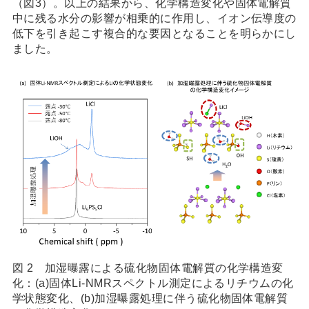
（図3）。以上の結果から、化学構造変化や固体電解質
中に残る水分の影響が相乗的に作用し、イオン伝導度の
低下を引き起こす複合的な要因となることを明らかにし
ました。
図 2 加湿曝露による硫化物固体電解質の化学構造変
化：(a)固体Li-NMRスペクトル測定によるリチウムの化
学状態変化、(b)加湿曝露処理に伴う硫化物固体電解質