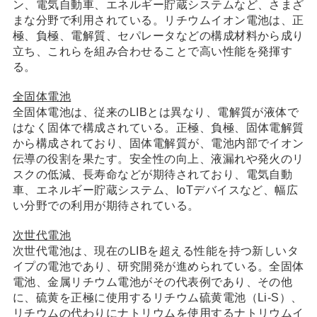
ン、電気自動車、エネルギー貯蔵システムなど、さまざ
まな分野で利用されている。リチウムイオン電池は、正
極、負極、電解質、セパレータなどの構成材料から成り
立ち、これらを組み合わせることで高い性能を発揮す
る。
全固体電池
全固体電池は、従来のLIBとは異なり、電解質が液体で
はなく固体で構成されている。正極、負極、固体電解質
から構成されており、固体電解質が、電池内部でイオン
伝導の役割を果たす。安全性の向上、液漏れや発火のリ
スクの低減、長寿命などが期待されており、電気自動
車、エネルギー貯蔵システム、IoTデバイスなど、幅広
い分野での利用が期待されている。
次世代電池
次世代電池は、現在のLIBを超える性能を持つ新しいタ
イプの電池であり、研究開発が進められている。全固体
電池、金属リチウム電池がその代表例であり、その他
に、硫黄を正極に使用するリチウム硫黄電池（Li-S）、
リチウムの代わりにナトリウムを使用するナトリウムイ