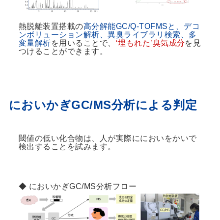
熱脱離装置搭載の
高分解能GC/Q-TOFMSと、デコ
ンボリューション解析、異臭ライブラリ検索、多
変量解析
を用いることで、
‘埋もれた’臭気成分
を見
つけることができます。
においかぎGC/MS分析による判定
閾値の低い化合物は、人が実際ににおいをかいで
検出することを試みます。
◆ においかぎGC/MS分析フロー