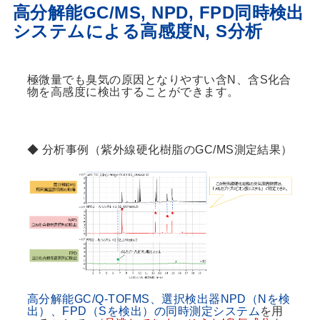
高分解能GC/MS, NPD, FPD同時検出
システムによる高感度N, S分析
極微量でも臭気の原因となりやすい含N、含S化合
物を高感度に検出することができます。
◆ 分析事例（紫外線硬化樹脂のGC/MS測定結果）
高分解能GC/Q-TOFMS、選択検出器NPD（Nを検
出）、FPD（Sを検出）の同時測定システム
を用