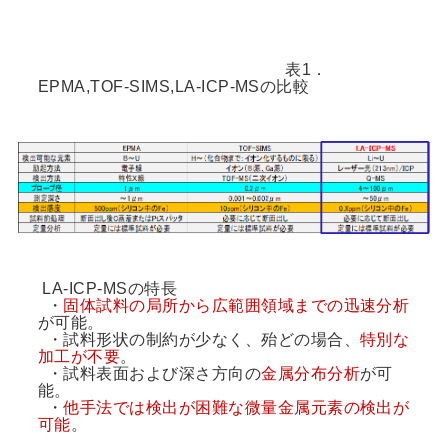
表1．
EPMA,TOF-SIMS,LA-ICP-MSの比較
LA-ICP-MSの特長
・
固体試料の局所から広範囲領域までの迅速分析
が可能。
・試料形状の制約が少なく、殆どの場合、
特別な
加工が不要
。
・試料表面および深さ方向の
金属分布分析
が可
能。
・
他手法では検出が困難な微量金属元素の検出が
可能
。