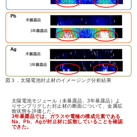
図３．太陽電池封止材のイメージング分析結果
太陽電池モジュール（未暴露品、3年暴露品）よ
りサンプリグした封止材の断面について、金属拡
散状態を評価した。
3年暴露品では、ガラスや電極の構成元素である
Na、Pb、Agが封止材に拡散していることを確認
できた。