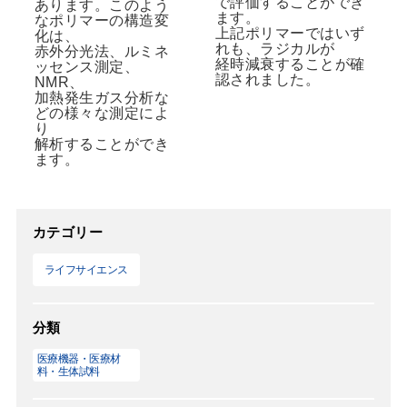
で評価することができ
あります。このよう
ます。
なポリマーの構造変
上記ポリマーではいず
化は、
れも、ラジカルが
赤外分光法、ルミネ
経時減衰することが確
ッセンス測定、
認されました。
NMR、
加熱発生ガス分析な
どの様々な測定によ
り
解析することができ
ます。
カテゴリー
ライフサイエンス
分類
医療機器・医療材
料・生体試料