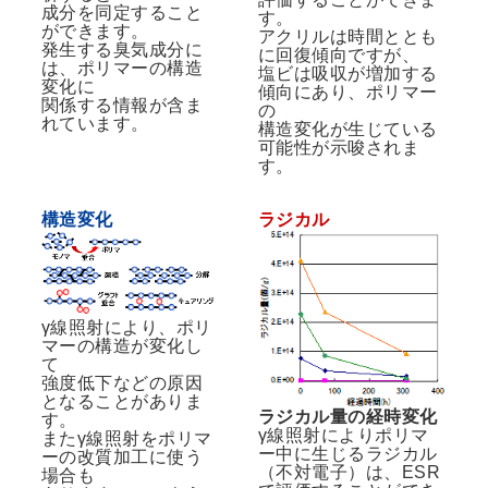
成分を同定すること
す。
ができます。
アクリルは時間ととも
発生する臭気成分に
に回復傾向ですが、
は、ポリマーの構造
塩ビは吸収が増加する
変化に
傾向にあり、ポリマー
関係する情報が含ま
の
れています。
構造変化が生じている
可能性が示唆されま
す。
構造変化
ラジカル
γ線照射により、ポリ
マーの構造が変化し
て
強度低下などの原因
となることがありま
ラジカル量の経時変化
す。
γ線照射によりポリマ
またγ線照射をポリマ
ー中に生じるラジカル
ーの改質加工に使う
（不対電子）は、ESR
場合も