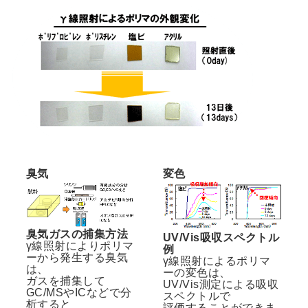
臭気
変色
臭気ガスの捕集方法
UV/Vis吸収スペクトル
γ線照射によりポリマ
例
ーから発生する臭気
γ線照射によるポリマ
は、
ーの変色は、
ガスを捕集して
UV/Vis測定による吸収
GC/MSやICなどで分
スペクトルで
析すると
評価することができま